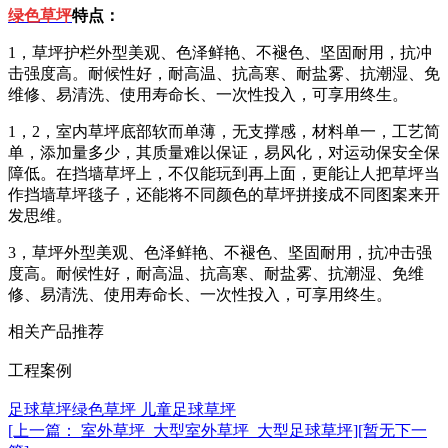
绿色草坪
特点：
1，
草坪护栏外型美观、色泽鲜艳、不褪色、坚固耐用，抗冲
击强度高。耐候性好，耐高温、抗高寒、耐盐雾、抗潮湿、免
维修、易清洗、使用寿命长、一次性投入，可享用终生。
1，
2，
室内草坪底部软而单薄，无支撑感，材料单一，工艺简
单，添加量多少，其质量难以保证，易风化，对运动保安全保
障低。在挡墙草坪上，不仅能玩到再上面，更能让人把草坪当
作挡墙草坪毯子，还能将不同颜色的草坪拼接成不同图案来开
发思维。
3，
草坪外型美观、色泽鲜艳、不褪色、坚固耐用，抗冲击强
度高。耐候性好，耐高温、抗高寒、耐盐雾、抗潮湿、免维
修、易清洗、使用寿命长、一次性投入，可享用终生。
相关产品推荐
工程案例
足球草坪
绿色草坪
儿童足球草坪
[上一篇： 室外草坪_大型室外草坪_大型足球草坪]
[暂无下一