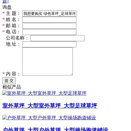
篇]
询盘
*
主 题：
*
姓 名：
*
邮 箱：
*
电 话：
*
公司名称：
*
地 址：
*
内 容：
提 交
相似产品
室外草坪_大型室外草坪_大型足球草坪
户外草坪_大型户外草坪_大型操场跑道铺设