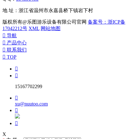
地 址：浙江省温州市永嘉县桥下镇岩下村
版权所有@乐图游乐设备有限公司官网
备案号：浙ICP备
17042212号
XML
网站地图

导航

产品中心

联系我们

TOP


15167702299

xu@nuutoo.com


X