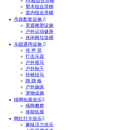
PE板组合滑梯
塑木组合滑梯
室内组合滑梯
市政配套设施

景观雕塑设施
户外运动健身
休闲椅垃圾桶
乐园通用设施

传 声 筒
打击乐器
户外摇马
户外秋千
转椅转马
跷 跷 板
户外蹦床
宠物设施
绳网拓展游乐

绳网攀爬
体能拓展
网红打卡游乐

趣味活力游乐