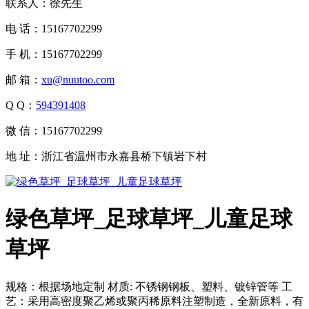
联系人：徐先生
电 话：15167702299
手 机：15167702299
邮 箱：
xu@nuutoo.com
Q Q：
594391408
微 信：15167702299
地 址：浙江省温州市永嘉县桥下镇岩下村
绿色草坪_足球草坪_儿童足球
草坪
规格：根据场地定制 材质: 不锈钢钢板、塑料、镀锌管等 工
艺：采用高密度聚乙烯或聚丙稀原料注塑制造，全新原料，有