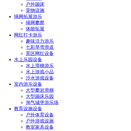
户外蹦床
宠物设施
绳网拓展游乐
绳网攀爬
体能拓展
网红打卡游乐
趣味活力游乐
七彩旱雪滑道
景区网红设备
水上乐园设备
水上滑梯游乐
水上游戏小品
沙水游戏设备
室内游乐设备
大型攀岩滑梯
大型蹦床乐园
淘气城堡游乐场
教育设施设备
户外体育设备
户外游戏设施
教室家具设备