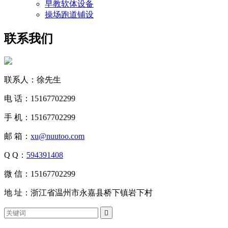
早教软体设备
操场跑道铺设
联系我们
联系人：徐先生
电 话：15167702299
手 机：15167702299
邮 箱：
xu@nuutoo.com
Q Q：
594391408
微 信：15167702299
地 址：浙江省温州市永嘉县桥下镇岩下村
