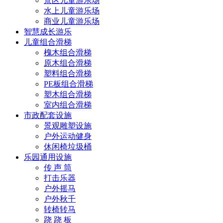
景区儿童游乐场
水上儿童游乐场
商业儿童游乐场
智慧成长游乐
儿童组合滑梯
槐木组合滑梯
原木组合滑梯
塑料组合滑梯
PE板组合滑梯
塑木组合滑梯
室内组合滑梯
市政配套设施
景观雕塑设施
户外运动健身
休闲椅垃圾桶
乐园通用设施
传 声 筒
打击乐器
户外摇马
户外秋千
转椅转马
跷 跷 板